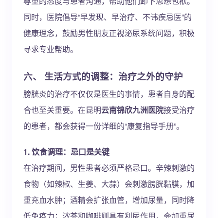
尊重的态度与患者沟通，帮助他们卸下思想包袱。
同时，医院倡导“早发现、早治疗、不讳疾忌医”的
健康理念，鼓励男性朋友正视泌尿系统问题，积极
寻求专业帮助。
六、 生活方式的调整：治疗之外的守护
膀胱炎的治疗不仅仅是医生的事情，患者自身的配
合也至关重要。在昆明
云南锦欣九洲医院
接受治疗
的患者，都会获得一份详细的“康复指导手册”。
1. 饮食调理：忌口是关键
在治疗期间，男性患者必须严格忌口。辛辣刺激的
食物（如辣椒、生姜、大蒜）会刺激膀胱黏膜，加
重充血水肿；酒精会扩张血管，增加尿量，同时降
低免疫力；浓茶和咖啡则具有利尿作用，会加重尿